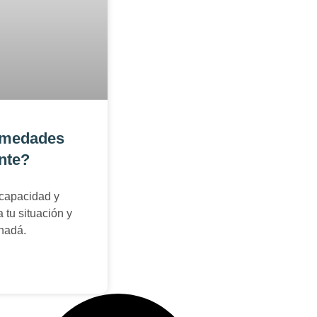
ermedades
nte?
ncapacidad y
tu situación y
anadá.