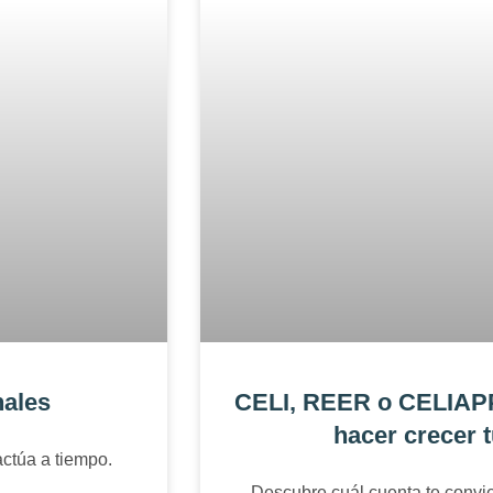
nales
CELI, REER o CELIAPP:
hacer crecer 
ctúa a tiempo.
Descubre cuál cuenta te conv