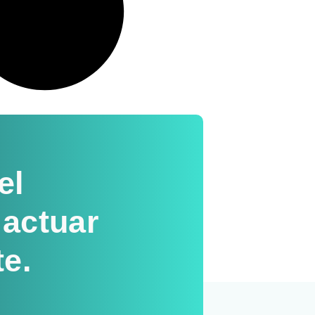
el
 actuar
te.