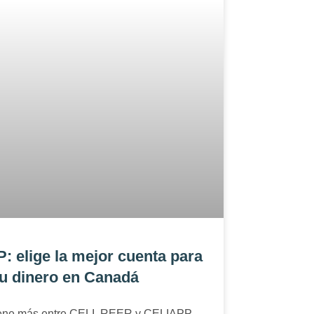
 elige la mejor cuenta para
tu dinero en Canadá
iene más entre CELI, REER y CELIAPP