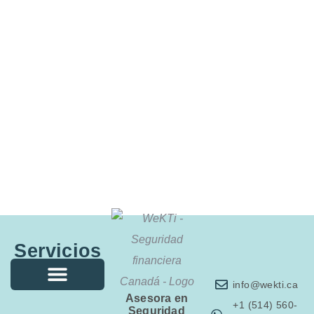
Servicios
info@wekti.ca
Asesora en
Seguros de viaje
Seguridad financiera
Ahorro e Inversiones
Asesora Financiera
+1 (514) 560-
Seguridad