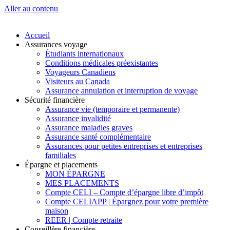
Aller au contenu
Accueil
Assurances voyage
Étudiants internationaux
Conditions médicales préexistantes
Voyageurs Canadiens
Visiteurs au Canada
Assurance annulation et interruption de voyage
Sécurité financière
Assurance vie (temporaire et permanente)
Assurance invalidité
Assurance maladies graves
Assurance santé complémentaire
Assurances pour petites entreprises et entreprises
familiales
Épargne et placements
MON ÉPARGNE
MES PLACEMENTS
Compte CELI – Compte d’épargne libre d’impôt
Compte CELIAPP | Épargnez pour votre première
maison
REER | Compte retraite
Conseillère financière