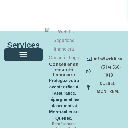
Services
info@wekti.ca
Conseiller en
Assurance voyage
Sécurité financière
Épargne et placements
Conseillère financière
+1 (514) 560-
sécurité
financière
1019
Protégez votre
QUEBEC,
avenir grâce à
MONTREAL
l'assurance,
l'épargne et les
placements à
Montréal et au
Québec.
Représentant